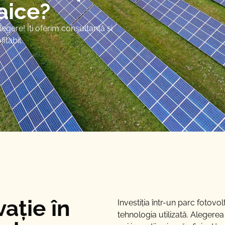
aice?
gere! Îți oferim consultanță și
itabil.
ație în
Investiția într-un parc foto
tehnologia utilizată. Alegerea