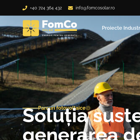
+40 724 364 432
info@fomcosolar.ro
Proiecte Industr
Soluția sust
Parcuri fotovoltaice
generarea d