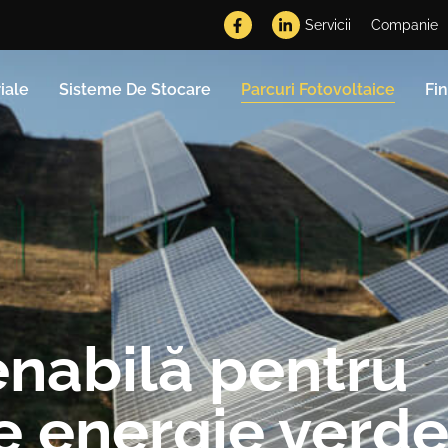
Servicii
Companie
iale
Sisteme De Stocare
Parcuri Fotovoltaice
Fi
enabilă pentru
e energie verd