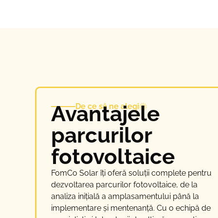
Avantajele
De ce să ne alegi
parcurilor
fotovoltaice
FomCo Solar îți oferă soluții complete pentru
dezvoltarea parcurilor fotovoltaice, de la
analiza inițială a amplasamentului până la
implementare și mentenanță. Cu o echipă de