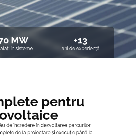
70 MW
+13
talați în sisteme
ani de experiență
mplete pentru
tovoltaice
ău de încredere în dezvoltarea parcurilor
omplete de la proiectare și execuție până la