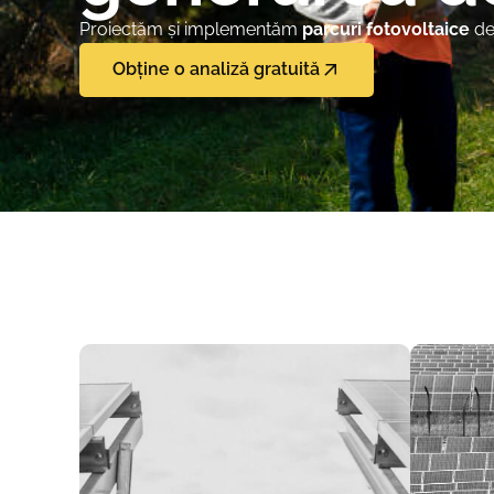
Proiectăm și implementăm
parcuri fotovoltaice
de 
Obține o analiză gratuită