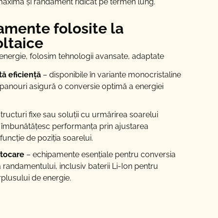
ă maximă și randament ridicat pe termen lung.
amente folosite la
oltaice
energie, folosim tehnologii avansate, adaptate
tă eficiență
– disponibile în variante monocristaline
te panouri asigură o conversie optimă a energiei
tructuri fixe sau soluții cu urmărirea soarelui
e îmbunătățesc performanța prin ajustarea
funcție de poziția soarelui.
 stocare
– echipamente esențiale pentru conversia
 randamentului, inclusiv baterii Li-Ion pentru
rplusului de energie.