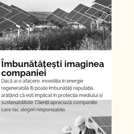
Îmbunătățești imaginea
companiei
Dacă ai o afacere, investiția în energie
regenerabilă îți poate îmbunătăți reputația,
arătând că ești implicat în protecția mediului și
sustenabilitate. Clienții apreciază companiile
care fac alegeri responsabile.