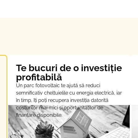
Te bucuri de o investiție
profitabilă
Un parc fotovoltaic te ajută să reduci
semnificativ cheltuielile cu energia electrică, iar
în timp, îți poți recupera investiția datorită
costurilor mai mici și oportunităților de
finanțare disponibile.