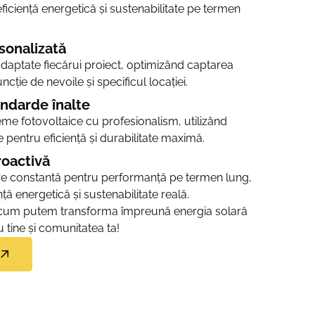
ficiență energetică și sustenabilitate pe termen
sonalizată
adaptate fiecărui proiect, optimizând captarea
uncție de nevoile și specificul locației.
andarde înalte
e fotovoltaice cu profesionalism, utilizând
pentru eficiență și durabilitate maximă.
oactivă
re constantă pentru performanță pe termen lung,
ă energetică și sustenabilitate reală.
 cum putem transforma împreună energia solară
 tine și comunitatea ta!