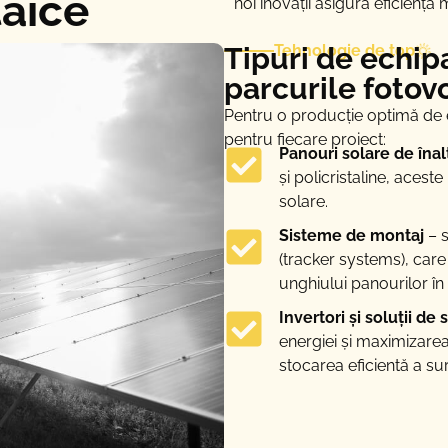
taice
noi inovații asigură eficienț
Tipuri de echip
Tehnologie de top
parcurile fotov
Pentru o producție optimă de 
pentru fiecare proiect:
Panouri solare de înal
și policristaline, aces
solare.
Sisteme de montaj
– s
(tracker systems), car
unghiului panourilor în 
Invertori și soluții de
energiei și maximizarea
stocarea eficientă a su