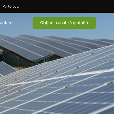
Portofoliu
nanțare
Obține o analiză gratuită
e