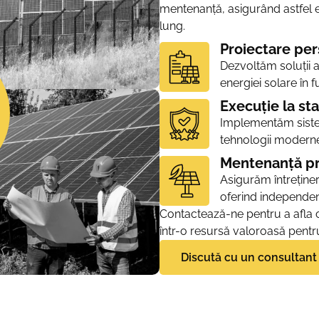
mentenanță, asigurând astfel e
lung.
NȚĂ.
Proiectare per
Dezvoltăm soluții 
energiei solare în f
Execuție la st
Implementăm sistem
tehnologii moderne 
Mentenanță pr
Asigurăm întreține
oferind independenț
Contactează-ne pentru a afla
într-o resursă valoroasă pentru
Discută cu un consultant