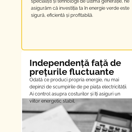
specialiști și tehnologii de ultimă generație, ne
asigurăm că investiția ta în energie verde este
sigură, eficientă și profitabilă.
Independență față de
prețurile fluctuante
Odată ce produci propria energie, nu mai
depinzi de scumpirile de pe piața electricității.
Ai control asupra costurilor și îți asiguri un
viitor energetic stabil.