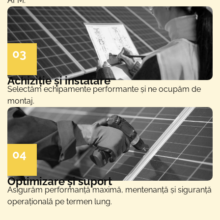
AFM.
03
Achiziție și instalare
Selectăm echipamente performante și ne ocupăm de
montaj.
04
Optimizare și suport
Asigurăm performanță maximă, mentenanță și siguranță
operațională pe termen lung.