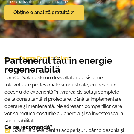
personalizate și performante.
Obține o analiză gratuită
Partenerul tău în energie
Despre FomCo Solar
regenerabilă
FomCo Solar este un dezvoltator de sisteme
fotovoltaice profesionale și industriale, cu peste un
deceniu de experiență în livrarea de soluții complete –
de la consultanță și proiectare, până la implementare,
operare și mentenanță. Ne adresăm companiilor care
vor să reducă costurile cu energia și să investească în
sustenabilitate.
Ce ne recomandă?
Soluții la cheie pentru acoperișuri, câmp deschis și