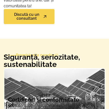
valoroasă pentru tine, dar și
comunitatea ta!
Discută cu un
consultant
Siguranță, seriozitate,
Promisiunile noastre
sustenabilitate
Certificări și conformitate
Autorizație ANRE (din 2012)