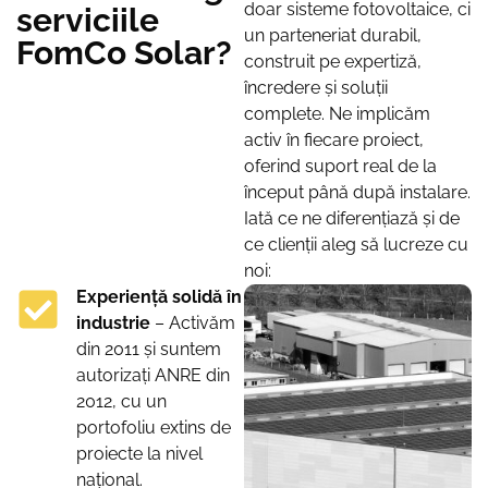
doar sisteme fotovoltaice, ci
serviciile
un parteneriat durabil,
FomCo Solar?
construit pe expertiză,
încredere și soluții
complete. Ne implicăm
activ în fiecare proiect,
oferind suport real de la
început până după instalare.
Iată ce ne diferențiază și de
ce clienții aleg să lucreze cu
noi:
Experiență solidă în
industrie
– Activăm
din 2011 și suntem
autorizați ANRE din
2012, cu un
portofoliu extins de
proiecte la nivel
național.