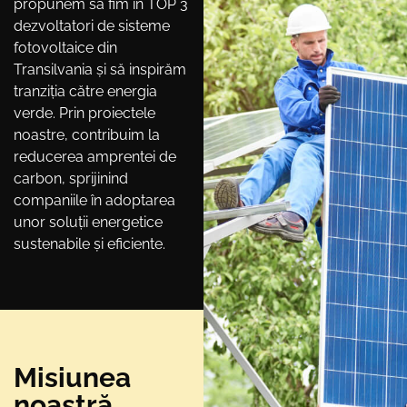
propunem să fim în TOP 3
dezvoltatori de sisteme
fotovoltaice din
Transilvania și să inspirăm
tranziția către energia
verde. Prin proiectele
noastre, contribuim la
reducerea amprentei de
carbon, sprijinind
companiile în adoptarea
unor soluții energetice
sustenabile și eficiente.
Misiunea
noastră