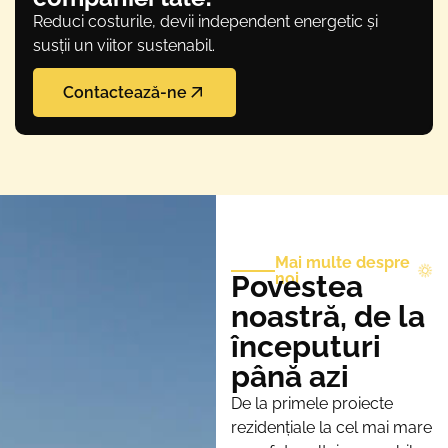
Reduci costurile, devii independent energetic și
susții un viitor sustenabil.
Contactează-ne
Mai multe despre
Povestea
noi
noastră, de la
începuturi
până azi
De la primele proiecte
rezidențiale la cel mai mare