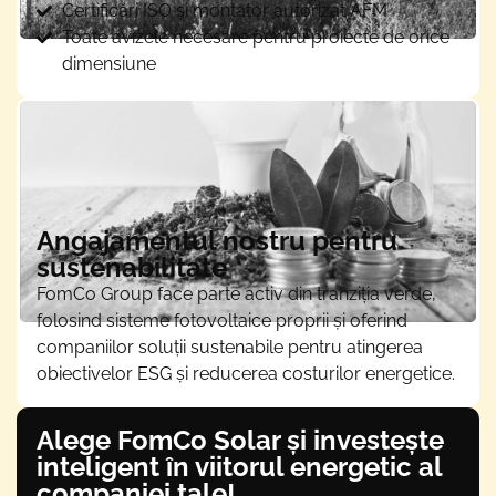
Certificări ISO și montator autorizat AFM
Toate avizele necesare pentru proiecte de orice
dimensiune
Angajamentul nostru pentru
sustenabilitate
FomCo Group face parte activ din tranziția verde,
folosind sisteme fotovoltaice proprii și oferind
companiilor soluții sustenabile pentru atingerea
obiectivelor ESG și reducerea costurilor energetice.
Alege FomCo Solar și investește
inteligent în viitorul energetic al
companiei tale!