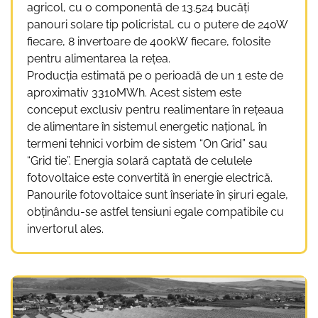
agricol, cu o componentă de 13.524 bucăți
panouri solare tip policristal, cu o putere de 240W
fiecare, 8 invertoare de 400kW fiecare, folosite
pentru alimentarea la rețea.
Producția estimată pe o perioadă de un 1 este de
aproximativ 3310MWh. Acest sistem este
conceput exclusiv pentru realimentare în rețeaua
de alimentare în sistemul energetic național, în
termeni tehnici vorbim de sistem “On Grid” sau
“Grid tie”. Energia solară captată de celulele
fotovoltaice este convertită în energie electrică.
Panourile fotovoltaice sunt înseriate în şiruri egale,
obţinându-se astfel tensiuni egale compatibile cu
invertorul ales.