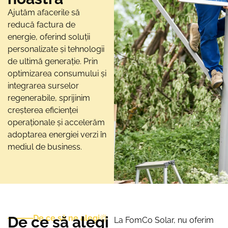
Ajutăm afacerile să
reducă factura de
energie, oferind soluții
personalizate și tehnologii
de ultimă generație. Prin
optimizarea consumului și
integrarea surselor
regenerabile, sprijinim
creșterea eficienței
operaționale și accelerăm
adoptarea energiei verzi în
mediul de business.
De ce să alegi
De ce să ne alegi
La FomCo Solar, nu oferim