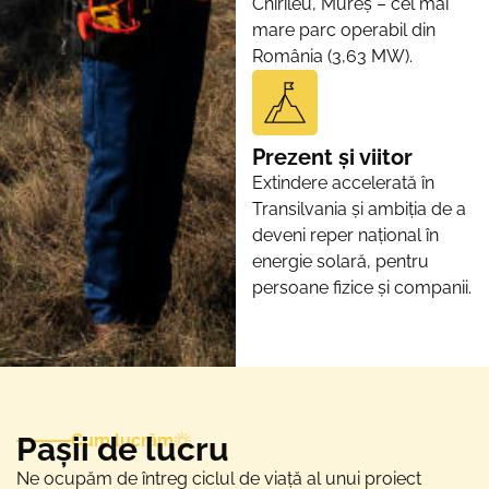
Chirileu, Mureș – cel mai
mare parc operabil din
România (3,63 MW).
Prezent și viitor
Extindere accelerată în
Transilvania și ambiția de a
deveni reper național în
energie solară, pentru
persoane fizice și companii.
Pașii de lucru
Cum lucrăm
Ne ocupăm de întreg ciclul de viață al unui proiect