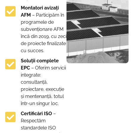
Montatori avizați
AFM
– Participăm în
programele de
subvenționare AFM
încă din 2019, cu zeci
de proiecte finalizate
cu succes.
Soluții complete
EPC
– Oferim servicii
integrate:
consultanță,
proiectare, execuție
și mentenanță, totul
într-un singur loc.
Certificări ISO
–
Respectăm
standardele ISO