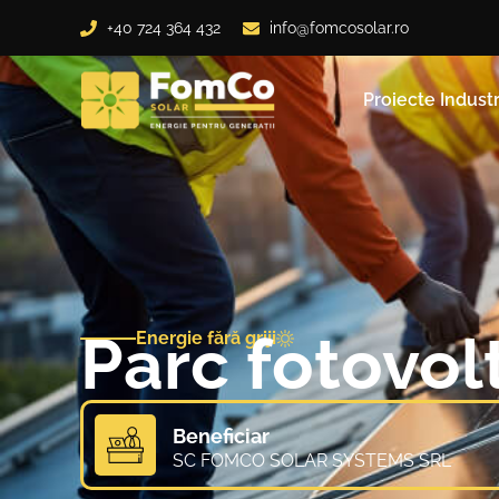
+40 724 364 432
info@fomcosolar.ro
Proiecte Industr
Parc fotovol
Energie fără griji
Beneficiar
SC FOMCO SOLAR SYSTEMS SRL