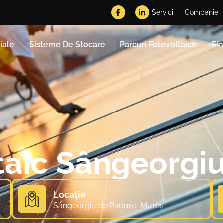
Servicii
Companie
iale
Sisteme De Stocare
Parcuri Fotovoltaice
Fi
taic Sângeorgi
Locație
Sângeorgiu de Pădure, Mureș