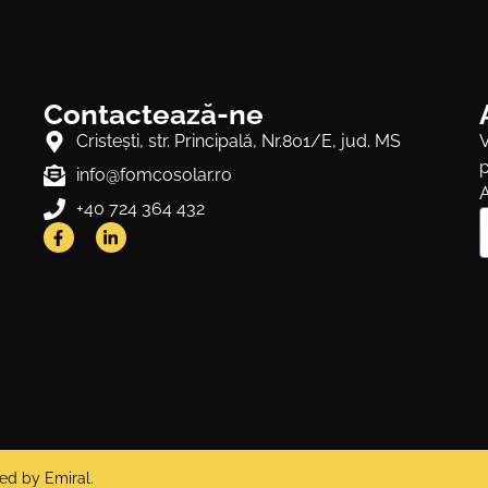
Contactează-ne
Cristeşti, str. Principală, Nr.801/E, jud. MS
V
p
info@fomcosolar.ro
A
+40 724 364 432
red by
Emiral
.