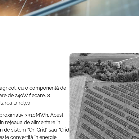
n agricol, cu o componentă de
tere de 240W fiecare, 8
tarea la rețea.
 aproximativ 3310MWh. Acest
în rețeaua de alimentare în
im de sistem “On Grid” sau “Grid
 este convertită în energie