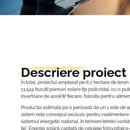
Descriere proiect
Informații principale
În total, proiectul amplasat pe 6.7 hectare de tere
13.524 bucăți panouri solare tip policristal, cu o pu
invertoare de 400kW fiecare, folosite pentru alimen
Producția estimată pe o perioadă de un 1 este de
sistem este conceput exclusiv pentru realimentare 
sistemul energetic național, în termeni tehnici vorb
tie”. Energia solară captată de celulele fotovoltaice