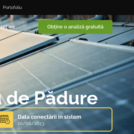
Portofoliu
nanțare
Obține o analiză gratuită
u de Pădure
Data conectării în sistem
10/06/2013