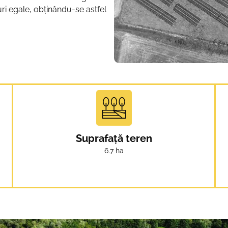
ruri egale, obţinându-se astfel
Suprafață teren
6.7 ha