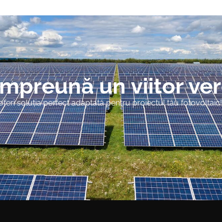
împreună un viitor ve
eri soluția perfect adaptată pentru proiectul tău fotovoltaic