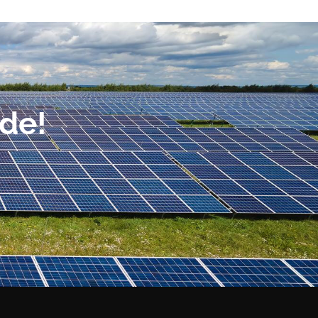
rde!
!