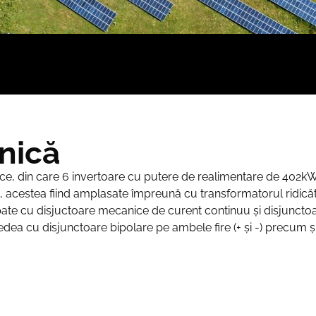
hnică
azice, din care 6 invertoare cu putere de realimentare de 402k
 4, acestea fiind amplasate împreună cu transformatorul ridică
ate cu disjuctoare mecanice de curent continuu și disjunctoa
edea cu disjunctoare bipolare pe ambele fire (+ și -) precum ș