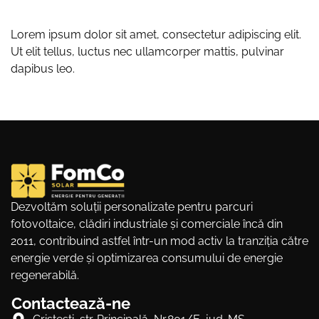
Lorem ipsum dolor sit amet, consectetur adipiscing elit.
Ut elit tellus, luctus nec ullamcorper mattis, pulvinar
dapibus leo.
Dezvoltăm soluții personalizate pentru parcuri
fotovoltaice, clădiri industriale și comerciale încă din
2011, contribuind astfel într-un mod activ la tranziția către
energie verde și optimizarea consumului de energie
regenerabilă.
Contactează-ne