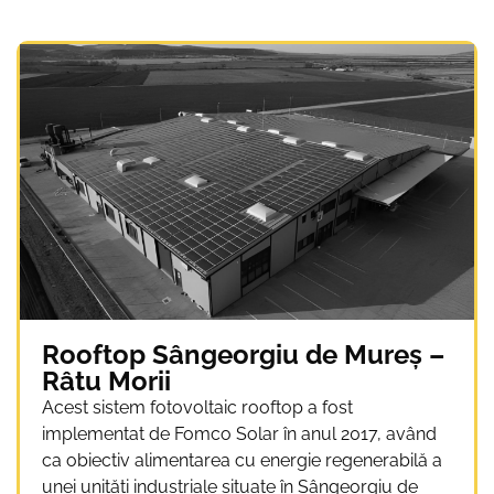
Rooftop Sângeorgiu de Mureș –
Râtu Morii
Acest sistem fotovoltaic rooftop a fost
implementat de Fomco Solar în anul 2017, având
ca obiectiv alimentarea cu energie regenerabilă a
unei unități industriale situate în Sângeorgiu de