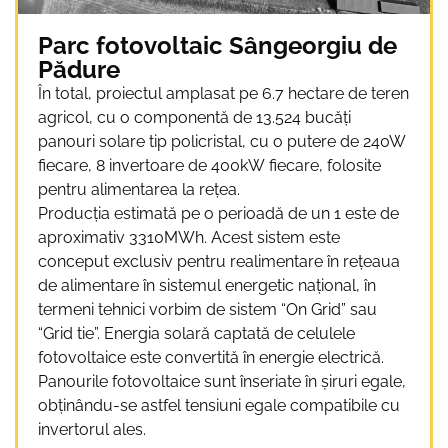
Parc fotovoltaic Sângeorgiu de
Pădure
În total, proiectul amplasat pe 6.7 hectare de teren
agricol, cu o componentă de 13.524 bucăți
panouri solare tip policristal, cu o putere de 240W
fiecare, 8 invertoare de 400kW fiecare, folosite
pentru alimentarea la rețea.
Producția estimată pe o perioadă de un 1 este de
aproximativ 3310MWh. Acest sistem este
conceput exclusiv pentru realimentare în rețeaua
de alimentare în sistemul energetic național, în
termeni tehnici vorbim de sistem “On Grid” sau
“Grid tie”. Energia solară captată de celulele
fotovoltaice este convertită în energie electrică.
Panourile fotovoltaice sunt înseriate în şiruri egale,
obţinându-se astfel tensiuni egale compatibile cu
invertorul ales.